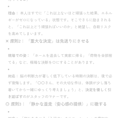
理由：
本人はすでに「これ以上ないほど頑張った結果、エネル
ギーがゼロになっている」状態です。そこでさらに励まされる
と、「これ以上どう頑張ればいいのか」と絶望し、自殺リスク
を高めてしまいます。
✕ 原則2： 「重大な決定」は先送りにさせる
現場での姿：
「ホームを退去して実家に帰る」「荷物を全部捨
てる」など、極端な決断を口にすることがあります。
対応：
脳の判断力が著しく低下している時期の決断は、後で必
ず後悔します。「〇〇さん、その大切な件は、体調が少し落ち
着いてから一緒にゆっくり考えましょう」と、
決定を優しく引
き延ばす
のがスタッフのマナーです。
◎ 原則3： 「静かな並走（安心感の提供）」に徹する