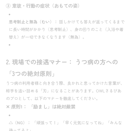
③ 意欲・行動の症状（おもての姿）
思考制止と無為（むい）：
話しかけても答えが返ってくるまで
に長い時間がかかり（思考制止）、身の回りのこと（入浴や着
替え）が一切できなくなります（無為）。
2. 現場での接遇マナー： うつ病の方への
「3つの絶対原則」
うつ病の利用者様と向き合う際、良かれと思ってかけた言葉が、
相手を追い詰める「刃」になることがあります。OWLさるびあ
のプロとして、以下のマナーを徹底してください。
✕ 原則1： 「励まし」は絶対厳禁
△（NG）：
「頑張って！」「早く元気になってね」「みんな
待ってるよ」