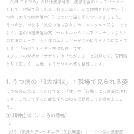
「OWLさるびあ」の精神疾患研修、疾患各論のトップバッター
として、現場で最も出会う頻度が高く、かつ誤解されやすい【う
つ病（大うつ病性障害）】について深く学んでいきましょう。
うつ病は、単なる「気分の落ち込み」や「メンタルの弱さ」では
なく、脳の神経伝達物質（セロトニンやノルアドレナリンなど）
の枯渇によって、心と体のエネルギーが完全にマイナスになって
しまう「脳のエネルギー枯渇疾患」です。
スタッフの皆様が「サボり」や「わがまま」と誤解せず、専門職
として正しく「並走」するための本質を整理します。
1. うつ病の「3大症状」：現場で見られる姿
うつ病の症状は、心だけでなく「体」や「行動」にも顕著に現れ
ます。これまで学んだ症状学の知識を総動員して見極めましょ
う。
① 精神症状（こころの悲鳴）
抑うつ気分とアンヘドニア（失快楽症）：
一日中強い憂鬱感に