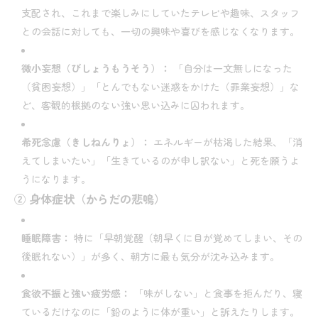
支配され、これまで楽しみにしていたテレビや趣味、スタッフ
との会話に対しても、一切の興味や喜びを感じなくなります。
微小妄想（びしょうもうそう）：
「自分は一文無しになった
（貧困妄想）」「とんでもない迷惑をかけた（罪業妄想）」な
ど、客観的根拠のない強い思い込みに囚われます。
希死念慮（きしねんりょ）：
エネルギーが枯渇した結果、「消
えてしまいたい」「生きているのが申し訳ない」と死を願うよ
うになります。
② 身体症状（からだの悲鳴）
睡眠障害：
特に「早朝覚醒（朝早くに目が覚めてしまい、その
後眠れない）」が多く、朝方に最も気分が沈み込みます。
食欲不振と強い疲労感：
「味がしない」と食事を拒んだり、寝
ているだけなのに「鉛のように体が重い」と訴えたりします。