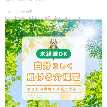
OWLさるびあ西岡
住所 : 北海道札幌市豊平区西岡二条４丁目７−１８
電話番号 : 011-827-1191
OWLさるびあ中の島
住所 : 北海道札幌市豊平区
中の島二条 ２丁目１－２０エスポアールハイツ
電話番号 : 070-6998-6679
OWLさるびあ福住
住所 : 北海道札幌市豊平区西岡５条１丁目２−８
電話番号 : 090-1815-9813
札幌市の障がい者グループホーム OWLさるびあで求人
札幌市でOWLさるびあ西岡の求人