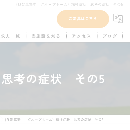
(日勤募集中 グループホーム）精神症状 思考の症状 その5
ご応募はこちら
求人一覧
当施設を知る
アクセス
ブログ
豊平区のグループホーム
障がい者グループホーム OWLさるびあ
パート
OWLさるびあ西岡
思考の症状 その5
世話人
OWLさるびあ中の島
未経験
OWLさるびあ福住
夜勤
(日勤募集中 グループホーム）精神症状 思考の症状 その5