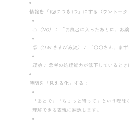
情報を「1回につき1つ」にする（ワントー
△（NG）：
「お風呂に入ったあとに、お薬
◎（OWLさるびあ流）：
「〇〇さん、まず
理由：
思考の処理能力が低下しているとき
時間を「見える化」する：
「あとで」「ちょっと待って」という曖昧
理解できる表現に翻訳します。