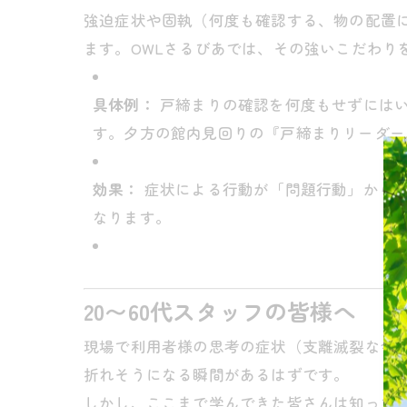
強迫症状や固執（何度も確認する、物の配置
ます。OWLさるびあでは、その強いこだわり
具体例：
戸締まりの確認を何度もせずにはい
す。夕方の館内見回りの『戸締まりリーダー
効果：
症状による行動が「問題行動」から「
なります。
20〜60代スタッフの皆様へ
現場で利用者様の思考の症状（支離滅裂な会
折れそうになる瞬間があるはずです。
しかし、ここまで学んできた皆さんは知って