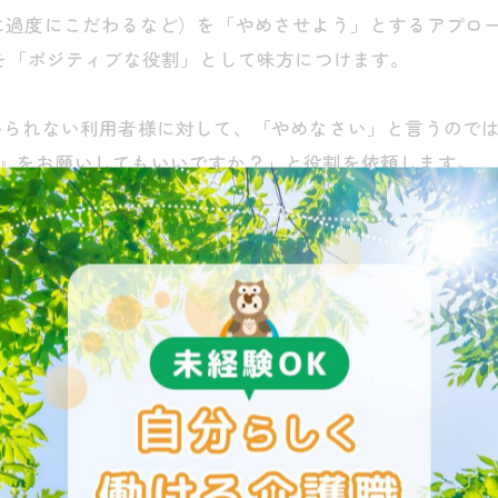
に過度にこだわるなど）を「やめさせよう」とするアプロ
を「ポジティブな役割」として味方につけます。
られない利用者様に対して、「やめなさい」と言うので
』をお願いしてもいいですか？」と役割を依頼します。
感謝される貢献」へと変わり、本人の自尊心が満たされ
話や、強いこだわり）に付き合っていると、時に「どうし
います。伝わらないのは、本人が意地悪をしているからで