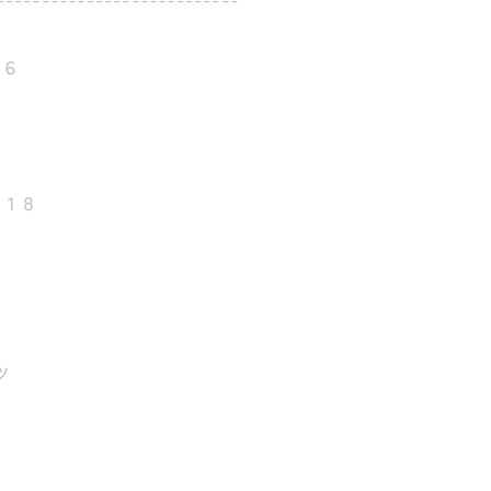
−６
−１８
ツ