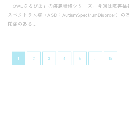
「OWLさるびあ」の疾患研修シリーズ。今回は障害
スペクトラム症（ASD：AutismSpectrumDisor
閉症のある…
1
2
3
4
5
...
15