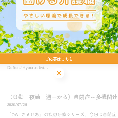
を解説します…
(日勤 週1から 主婦）ADHDの基本的な理
2026/07/30
「OWLさるびあ」の疾患研修シリーズ。今回は障害
スペクトラム症（ASD）と並んで関わる機会が多い【ADHD
ご応募はこちら
Deficit/Hyperactivi…
ご応募はこちら
（日勤 夜勤 週一から）自閉症～多機関連
2026/07/29
「OWLさるびあ」の疾患研修シリーズ。今回は自閉症