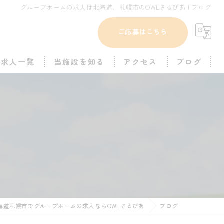
グループホームの求人は北海道、札幌市のOWLさるびあ | ブログ
ご応募はこちら
求人一覧
当施設を知る
アクセス
ブログ
豊平区のグループホーム
障がい者グループホーム OWLさるびあ
パート
OWLさるびあ西岡
世話人
OWLさるびあ中の島
未経験
OWLさるびあ福住
夜勤
海道札幌市でグループホームの求人ならOWLさるびあ
ブログ