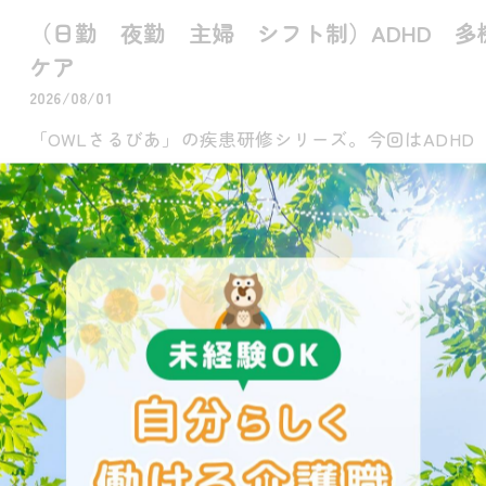
（日勤 夜勤 主婦 シフト制）ADHD 
ケア
2026/08/01
「OWLさるびあ」の疾患研修シリーズ。今回はADH
て、ご本人の生活基盤を安定させるための【多機関連
ア】について学び…
（OWLさるびあ 日勤 夜勤 主婦 週1か
り方
2026/07/31
「OWLさるびあ」の疾患研修シリーズ。今回は、AD
ームで安心・自立して生活できるようにするための【